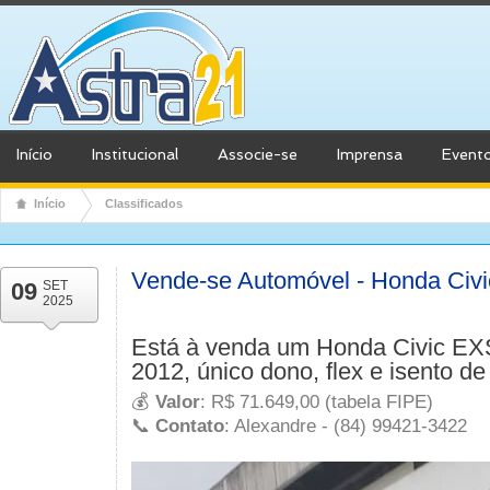
Início
Institucional
Associe-se
Imprensa
Event
Início
Classificados
Vende-se Automóvel - Honda Civ
09
SET
2025
Está à venda um
Honda Civic EX
2012
,
único dono
,
flex
e
isento de
💰
Valor
: R$ 71.649,00 (tabela FIPE)
📞
Contato
: Alexandre - (84) 99421-3422