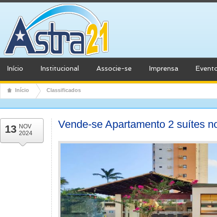
Início
Institucional
Associe-se
Imprensa
Event
Início
Classificados
Vende-se Apartamento 2 suítes n
13
NOV
2024