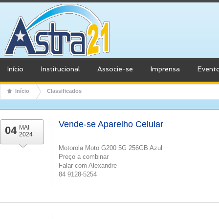
Início
Institucional
Associe-se
Imprensa
Event
Início
Classificados
Vende-se Aparelho Celular
04
MAI
2024
Motorola Moto G200 5G 256GB Azul
Preço a combinar
Falar com Alexandre
84 9128-5254