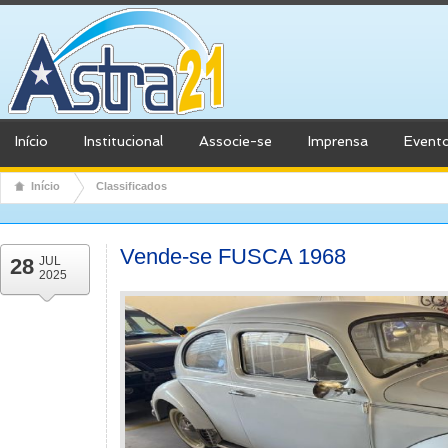
Início
Institucional
Associe-se
Imprensa
Event
Início
Classificados
Vende-se FUSCA 1968
28
JUL
2025