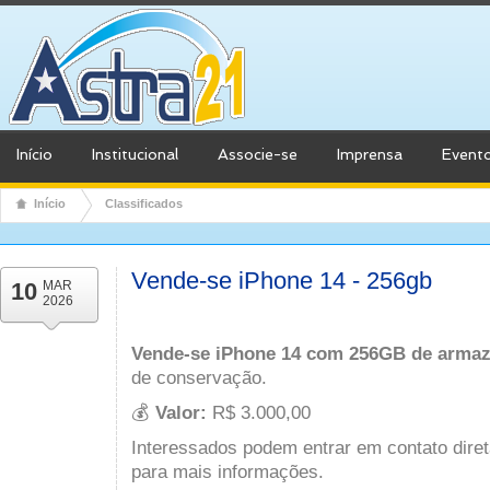
Início
Institucional
Associe-se
Imprensa
Event
Início
Classificados
Vende-se iPhone 14 - 256gb
10
MAR
2026
Vende-se
iPhone 14 com 256GB de arma
de conservação.
💰
Valor:
R$ 3.000,00
Interessados podem entrar em contato dire
para mais informações.