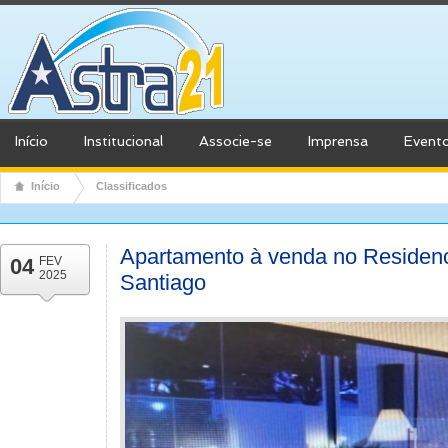
Início
Institucional
Associe-se
Imprensa
Event
Início
Classificados
Apartamento à venda no Residenci
04
FEV
2025
Santiago