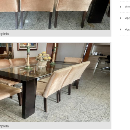
Ven
Ven
Ven
mpleta
mpleta