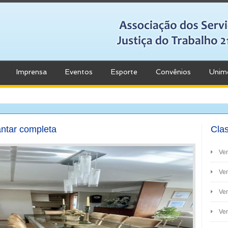
Imprensa
Eventos
Esporte
Convênios
Unim
antar completa
Clas
Ve
Ven
Ve
Ven