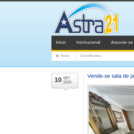
Início
Institucional
Associe-se
Início
Classificados
Vende-se sala de j
10
SET
2025