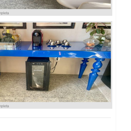
mpleta
mpleta