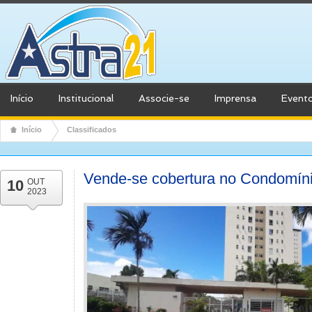
Início
Institucional
Associe-se
Imprensa
Event
Início
Classificados
Vende-se cobertura no Condomín
10
OUT
2023