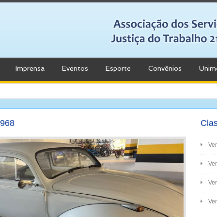
Imprensa
Eventos
Esporte
Convênios
Unim
1968
Clas
Ve
Ven
Ve
Ven