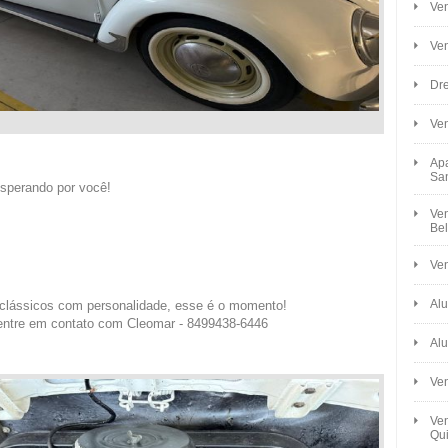
Ven
Ve
Dre
Ve
Apa
Sa
esperando por você!
Ven
Bel
Ven
Alu
clássicos com personalidade, esse é o momento!
entre em contato com Cleomar - 8499438-6446
Alu
Ve
Ven
Qui