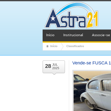
Início
Institucional
Associe-se
Início
Classificados
Vende-se FUSCA 
28
JUL
2025