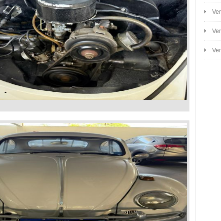
Ven
Ven
Ven