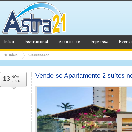
Início
Institucional
Associe-se
Imprensa
Event
Início
Classificados
Vende-se Apartamento 2 suítes n
13
NOV
2024