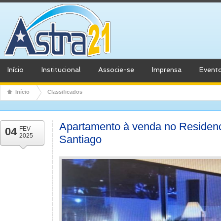
Início
Institucional
Associe-se
Imprensa
Event
Início
Classificados
Apartamento à venda no Residenci
04
FEV
2025
Santiago