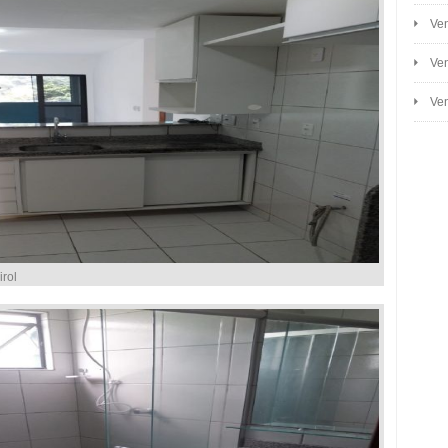
Ven
Ven
Ven
rol