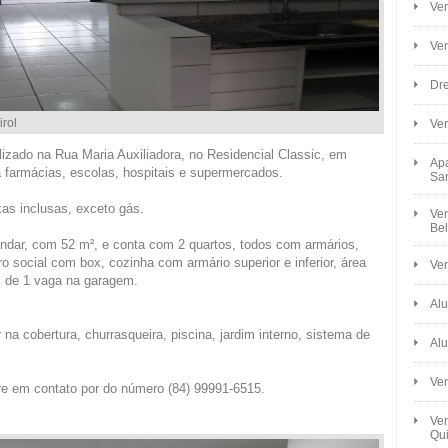
Ven
Ve
Dre
rol
Ve
izado na Rua Maria Auxiliadora, no Residencial Classic, em
Apa
a farmácias, escolas, hospitais e supermercados.
Sa
xas inclusas, exceto gás.
Ven
Bel
andar, com 52 m², e conta com 2 quartos, todos com armários,
o social com box, cozinha com armário superior e inferior, área
Ven
m de 1 vaga na garagem.
Alu
 na cobertura, churrasqueira, piscina, jardim interno, sistema de
Alu
Ve
re em contato por do número (84) 99991-6515.
Ven
Qui