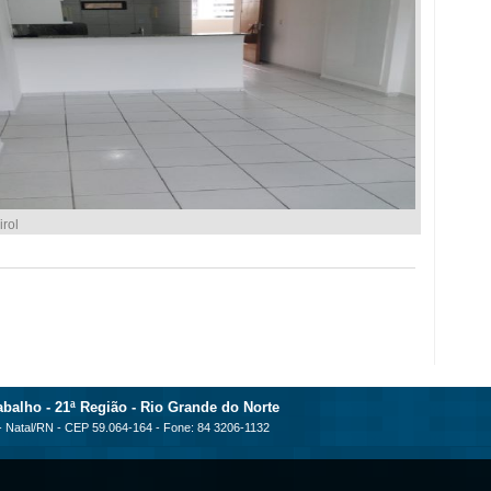
rol
balho - 21ª Região - Rio Grande do Norte
 - Natal/RN - CEP 59.064-164 - Fone: 84 3206-1132