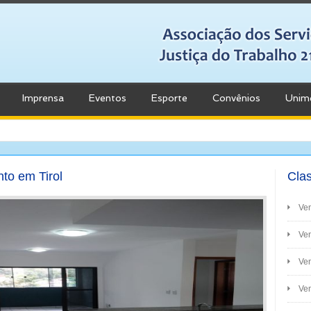
Imprensa
Eventos
Esporte
Convênios
Unim
to em Tirol
Clas
Ve
Ven
Ve
Ven