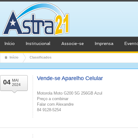
Início
Institucional
Associe-se
Imprensa
Event
Início
Classificados
Vende-se Aparelho Celular
04
MAI
2024
Motorola Moto G200 5G 256GB Azul
Preço a combinar
Falar com Alexandre
84 9128-5254