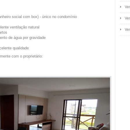
Ven
anheiro social com box) - único no condomínio
Ven
lente ventilação natural
Ven
artos
nto de água por gravidade
elente qualidade
mente com o proprietário: