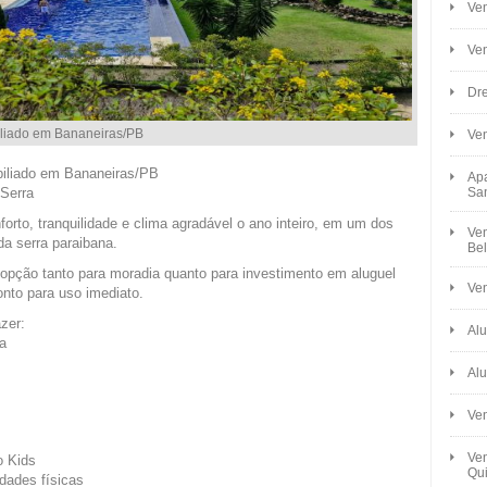
Ven
Ve
Dre
liado em Bananeiras/PB
Ve
biliado em Bananeiras/PB
Apa
Serra
Sa
orto, tranquilidade e clima agradável o ano inteiro, em um dos
Ven
a serra paraibana.
Bel
opção tanto para moradia quanto para investimento em aluguel
Ven
nto para uso imediato.
zer:
Alu
a
Alu
Ve
Ven
o Kids
Qui
idades físicas