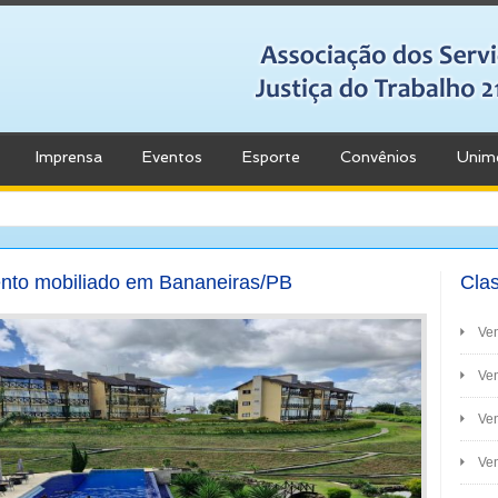
Imprensa
Eventos
Esporte
Convênios
Unim
nto mobiliado em Bananeiras/PB
Clas
Ve
Ven
Ve
Ven