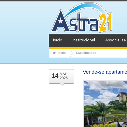
Início
Institucional
Associe-se
Início
Classificados
Vende-se apartame
14
MAI
2026