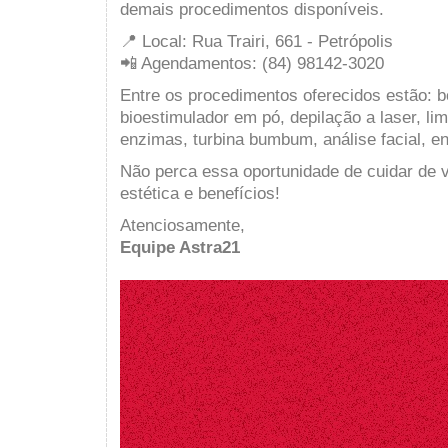
demais procedimentos disponíveis.
📍 Local: Rua Trairi, 661 - Petrópolis
📲 Agendamentos: (84) 98142-3020
Entre os procedimentos oferecidos estão: b
bioestimulador em pó, depilação a laser, lim
enzimas, turbina bumbum, análise facial, en
Não perca essa oportunidade de cuidar de
estética e benefícios!
Atenciosamente,
Equipe Astra21