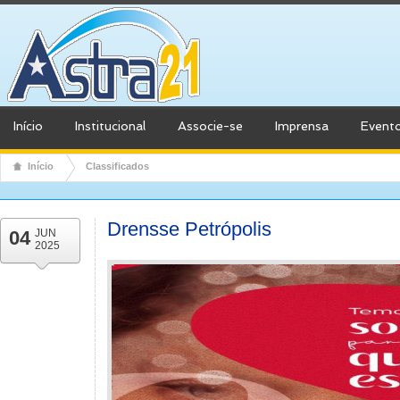
Início
Institucional
Associe-se
Imprensa
Event
Início
Classificados
Drensse Petrópolis
04
JUN
2025