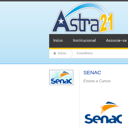
Início
Institucional
Associe-se
Início
Convênios
SENAC
Ensino e Cursos