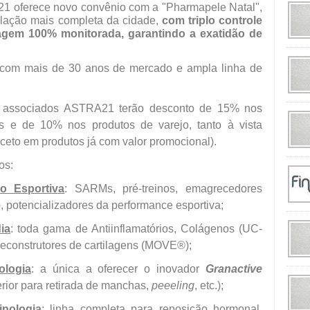
1 oferece novo convênio com a "Pharmapele Natal",
lação mais completa da cidade,
com triplo controle
agem 100% monitorada, garantindo a exatidão de
 com mais de 30 anos de mercado e ampla linha de
 associados ASTRA21 terão desconto de 15% nos
s e de 10% nos produtos de varejo, tanto à vista
ceto em produtos já com valor promocional).
os:
ão Esportiva
: SARMs, pré-treinos, emagrecedores
s), potencializadores da performance esportiva;
ia
: toda gama de Antiinflamatórios, Colágenos (UC-
, reconstrutores de cartilagens (MOVE®);
ologia
: a única a oferecer o inovador
Granactive
rior para retirada de manchas,
peeeling
, etc.);
inologia
: linha completa para reposição hormonal,