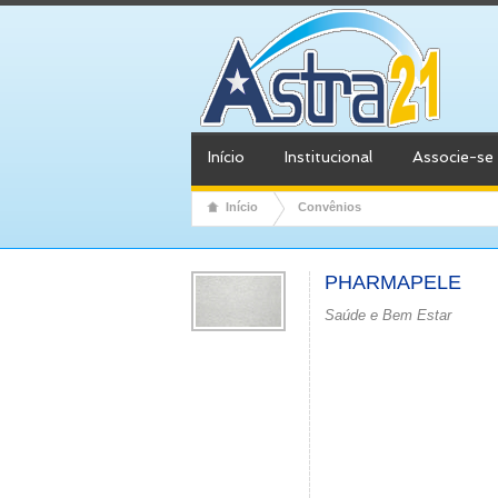
Início
Institucional
Associe-se
Início
Convênios
PHARMAPELE
Saúde e Bem Estar