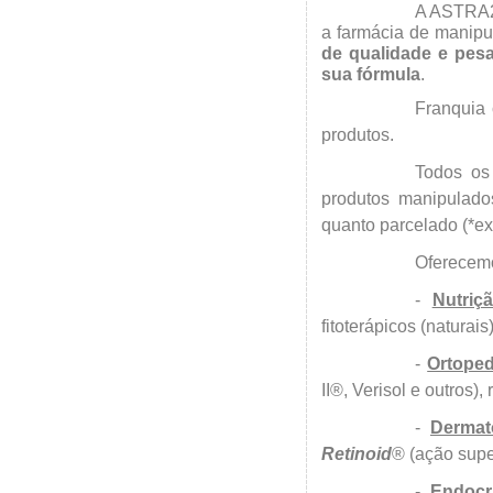
A ASTRA2
a farmácia de manipu
de qualidade e pes
sua fórmula
.
Franquia
produtos.
Todos os
produtos manipulado
quanto parcelado (*ex
Oferecem
-
Nutriç
fitoterápicos (naturai
-
Ortoped
II®, Verisol e outros)
-
Dermat
Retinoid
® (ação supe
-
Endocr