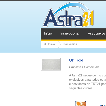
Início
Institucional
Associe-se
Início
Convênios
Uni RN
Empresas Comerciais
A Astra21 segue com o con
exclusivos para todos os 
e servidoras do TRT21 pod
seguintes cursos: