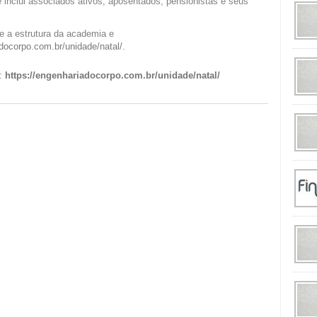
e inclui associados ativos, aposentados, pensionistas e seus
e a estrutura da academia e
adocorpo.com.br/unidade/natal/
.
t:
https://engenhariadocorpo.com.br/unidade/natal/