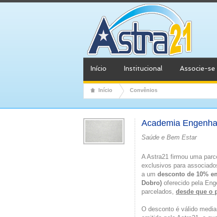
Início
Institucional
Associe-se
Início
Convênios
Academia Engenhar
Saúde e Bem Estar
A Astra21 firmou uma par
exclusivos para associados
a um
desconto de 10% em 
Dobro)
oferecido pela Eng
parcelados,
desde que o 
O desconto é válido media