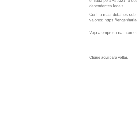
emitida pela Astra21, o qu
dependentes legais.
Confira mais detalhes sobr
valores:
https://engenhari
Veja a empresa na interne
Clique
aqui
para voltar.