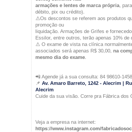
armações e lentes de marca própria
, par
débito, pix ou crédito).
⚠️Os descontos se referem aos produtos q
promoção ou
liquidação. Armações de Grifes e fornecedo
Essilor, entre outros, terão apenas 10% de 
⚠️ O exame de vista na clínica normalment
associados será apenas R$ 30,00,
na comp
mesmo dia do exame
.
📲 Agende já a sua consulta: 84 98610-145
📌
Av. Amaro Barreto, 1242 - A
lecrim |
Ru
Alecrim
Cuide da sua visão. Corre pra Fábrica dos Ó
Veja a empresa na internet:
https://www.instagram.com/fabricadosoc