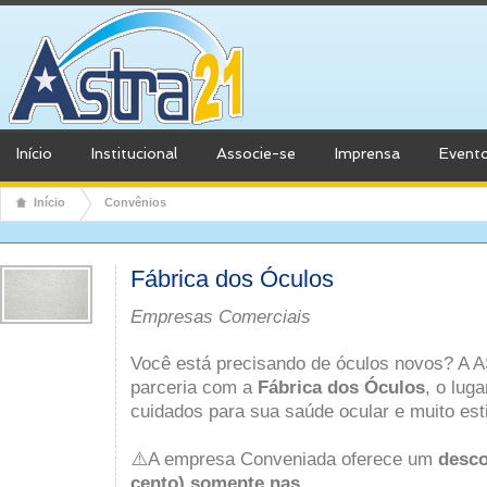
Início
Institucional
Associe-se
Imprensa
Event
Início
Convênios
Fábrica dos Óculos
Empresas Comerciais
Você está precisando de óculos novos? A
parceria com a
Fábrica dos Óculos
, o lug
cuidados para sua saúde ocular e muito esti
⚠️A empresa Conveniada oferece um
desco
cento) somente nas