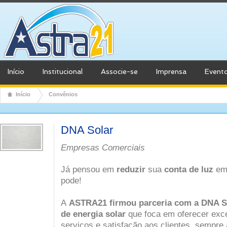
Início
Institucional
Associe-se
Imprensa
Event
Início
Convênios
DNA Solar
Empresas Comerciais
Já pensou em
reduzir
sua
conta de luz
em
pode!
A
ASTRA21 firmou parceria com a DNA S
de energia solar
que foca em oferecer exce
serviços e satisfação aos clientes, sempr