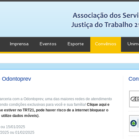
Imprensa
Eventos
Esporte
Convênios
Unim
o Odontoprev
Con
parceria com a Odontoprev, uma das maiores redes de atendimento
cendo condições exclusivas para você e sua família!
Clique aqui e
se estiver no TRT21, pode haver risco de a internet bloquear o
e utilize dados móveis)
.
 ou 15/01/2025
/2025 ou 01/02/2025