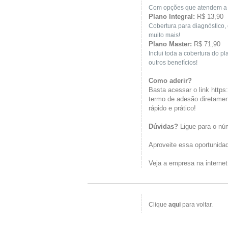
Com opções que atendem a d
Plano Integral:
R$ 13,90
Cobertura para diagnóstico,
muito mais!
Plano Master:
R$ 71,90
Inclui toda a cobertura do pl
outros benefícios!
Como aderir?
Basta acessar o link
https
termo de adesão diretamen
rápido e prático!
Dúvidas?
Ligue para o nú
Aproveite essa oportunidad
Veja a empresa na interne
Clique
aqui
para voltar.