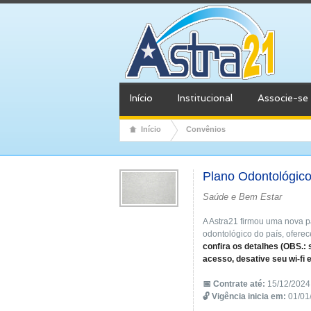
Início
Institucional
Associe-se
Início
Convênios
Plano Odontológic
Saúde e Bem Estar
A Astra21 firmou uma nova 
odontológico do país, ofere
confira os detalhes (OBS.: 
acesso, desative seu wi-fi 
📅 Contrate até:
15/12/2024
🔓 Vigência inicia em:
01/01