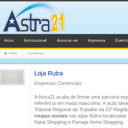
Início
Institucional
Associe-se
Imprensa
Event
Início
Convênios
Loja Rutra
Empresas Comerciais
A Astra21 acaba de firmar uma parceria esp
referência em moda masculina. A ação bene
Tribunal Regional do Trabalho da 21ª Regi
roupas sociais
nas lojas Rutra localizadas
Natal Shopping e Partage Norte Shopping.