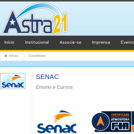
Início
Institucional
Associe-se
Imprensa
Event
Início
Convênios
SENAC
Ensino e Cursos