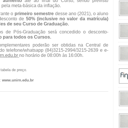
 aumento
até ao final do Curso, sendo previsto
 pela meta-básica da inflação.
rante o
primeiro semestre
desse ano (2021), o aluno
 desconto de
50% (inclusive no valor da matrícula)
des de seu Curso de Graduação.
os de Pós-Graduação será concedido o desconto-
o para todos os Cursos.
omplementares poderão ser obtidas na Central de
do telefone/whatsapp (84)3215-2994/3215-2639 e e-
n.edu.br
no horário de 08:00h às 16:00h.
 tabela de preço.
t:
www.unirn.edu.br