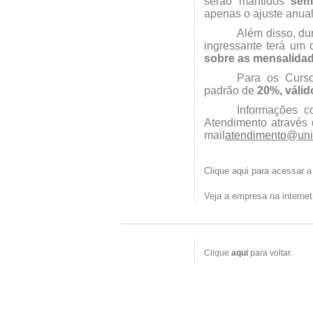
serão mantidos
sem
apenas o ajuste anual
Além disso, du
ingressante terá um
sobre as mensalida
Para os Curs
padrão de
20%, válid
Informações c
Atendimento através 
mail
atendimento@unir
Clique aqui para acessar a
Veja a empresa na interne
Clique
aqui
para voltar.