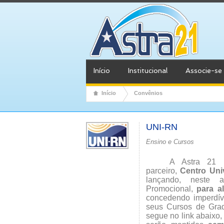
Início
Institucional
Associe-se
Início
Convênios
UNI-RN
Ensino e Cursos
A Astra 21 
parceiro,
Centro Uni
lançando, neste 
Promocional,
para a
concedendo imperdív
seus Cursos de Grad
segue no link abaixo,