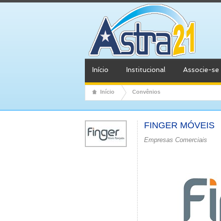
Início
Institucional
Associe-se
Início
Convênios
FINGER MÓVEIS
Empresas Comerciais