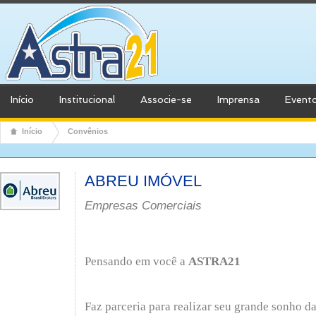
Início
Institucional
Associe-se
Imprensa
Event
Início
Convênios
ABREU IMÓVEL
Empresas Comerciais
Pensando em você a
ASTRA21
Faz parceria para realizar seu grande sonho da