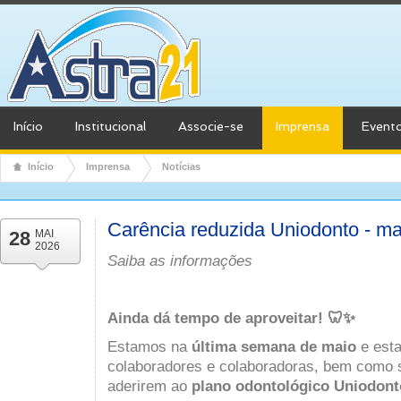
Início
Institucional
Associe-se
Imprensa
Event
Início
Imprensa
Notícias
Carência reduzida Uniodonto - ma
28
MAI
2026
Saiba as informações
Ainda dá tempo de aproveitar! 🦷✨
Estamos na
última semana de maio
e esta
colaboradores e colaboradoras, bem como 
aderirem ao
plano odontológico Uniodont