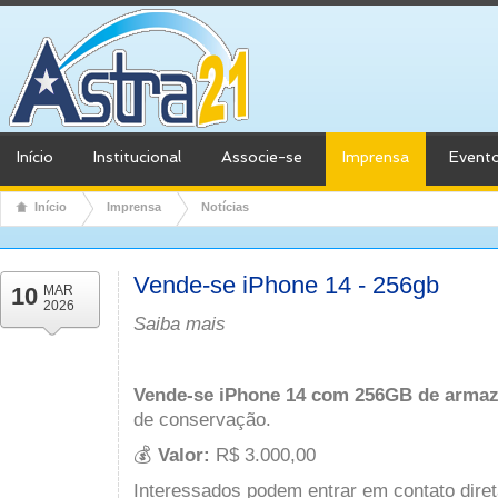
Início
Institucional
Associe-se
Imprensa
Event
Início
Imprensa
Notícias
Vende-se iPhone 14 - 256gb
10
MAR
2026
Saiba mais
Vende-se
iPhone 14 com 256GB de arma
de conservação.
💰
Valor:
R$ 3.000,00
Interessados podem entrar em contato dire