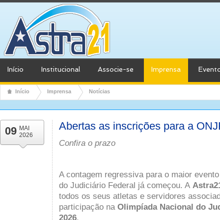
Início
Institucional
Associe-se
Imprensa
Event
Início
Imprensa
Notícias
Abertas as inscrições para a ON
09
MAI
2026
Confira o prazo
A contagem regressiva para o maior evento 
do Judiciário Federal já começou. A
Astra2
todos os seus atletas e servidores associa
participação na
Olimpíada Nacional do Jud
2026
.