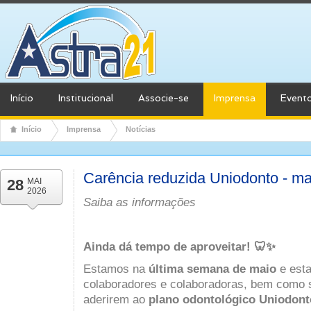
Início
Institucional
Associe-se
Imprensa
Event
Início
Imprensa
Notícias
Carência reduzida Uniodonto - ma
28
MAI
2026
Saiba as informações
Ainda dá tempo de aproveitar! 🦷✨
Estamos na
última semana de maio
e esta
colaboradores e colaboradoras, bem como 
aderirem ao
plano odontológico Uniodont