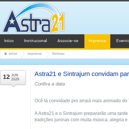
Início
Institucional
Associe-se
Imprensa
Event
Início
Imprensa
Notícias
Astra21 e Sintrajurn convidam pa
12
JUN
2026
Confira a data
Ocê tá convidado pro arraiá mais animado do
A Astra21 e o Sintrajurn prepararão uma tarde
tradições juninas com muita música, alegria e 