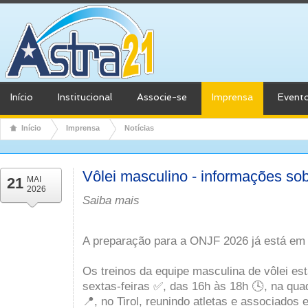
Início
Institucional
Associe-se
Imprensa
Event
Início
Imprensa
Notícias
Vôlei masculino - informações so
21
MAI
2026
Saiba mais
A preparação para a ONJF 2026 já está e
Os treinos da equipe masculina de vôlei es
sextas-feiras ✅, das 16h às 18h 🕓, na qua
📍, no Tirol, reunindo atletas e associado