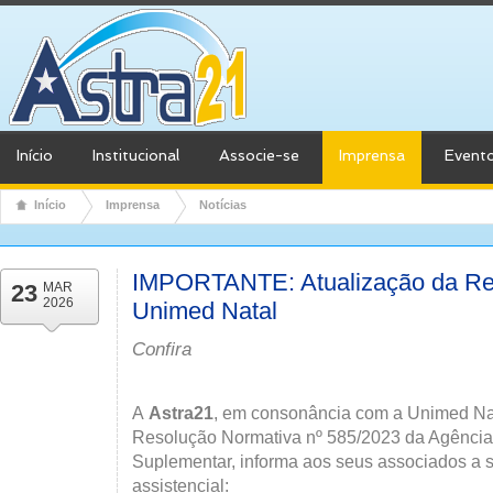
Início
Institucional
Associe-se
Imprensa
Event
Início
Imprensa
Notícias
IMPORTANTE: Atualização da Re
23
MAR
2026
Unimed Natal
Confira
A
Astra21
, em consonância com a Unimed Na
Resolução Normativa nº 585/2023 da Agênci
Suplementar, informa aos seus associados a s
assistencial: