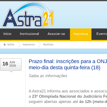
Início
Institucional
Associe-se
Imprensa
Event
Início
Imprensa
Notícias
Prazo final: inscrições para a O
16
JUN
2026
meio-dia desta quinta-feira (18)
Saiba as informações
A Astra21 informa aos associados e associ
a
23ª Olimpíada Nacional do Judiciário F
seguem abertas apenas até
às 12h (meio-d