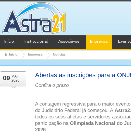
Início
Institucional
Associe-se
Imprensa
Event
Início
Imprensa
Notícias
Abertas as inscrições para a ON
09
MAI
2026
Confira o prazo
A contagem regressiva para o maior evento 
do Judiciário Federal já começou. A
Astra2
todos os seus atletas e servidores associa
participação na
Olimpíada Nacional do Jud
2026
.