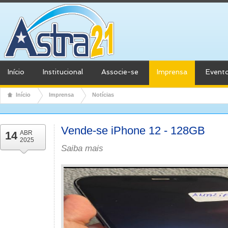
Início
Institucional
Associe-se
Imprensa
Event
Início
Imprensa
Notícias
Vende-se iPhone 12 - 128GB
14
ABR
2025
Saiba mais