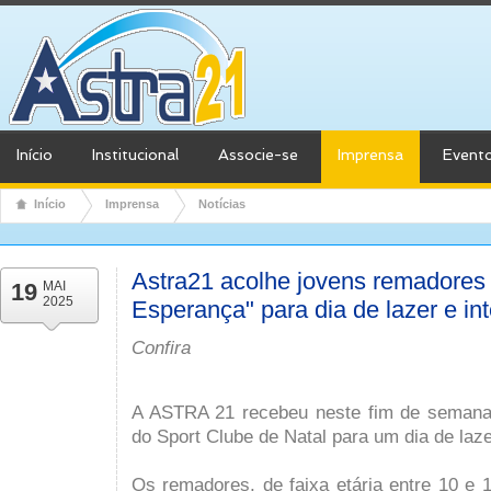
Início
Institucional
Associe-se
Imprensa
Event
Início
Imprensa
Notícias
Astra21 acolhe jovens remadores 
19
MAI
2025
Esperança" para dia de lazer e in
Confira
A ASTRA 21 recebeu neste fim de semana
do Sport Clube de Natal para um dia de laz
Os remadores, de faixa etária entre 10 e 