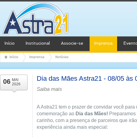
Início
Institucional
Associe-se
Imprensa
Event
Início
Imprensa
Notícias
Dia das Mães Astra21 - 08/05 às
06
MAI
2026
Saiba mais
A Astra21 tem o prazer de convidar você par
comemoração ao
Dia das Mães!
Preparamos 
carinho, com a presença de parceiros que irã
experiência ainda mais especial: