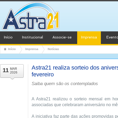
Início
Institucional
Associe-se
Imprensa
Event
Início
Imprensa
Notícias
Astra21 realiza sorteio dos anive
11
MAR
2026
fevereiro
Saiba quem são os contemplados
A Astra21 realizou o sorteio mensal em 
associadas que celebraram aniversário no mês
A iniciativa faz parte das ações promovidas p