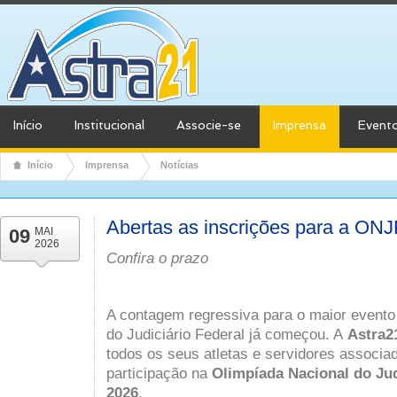
Início
Institucional
Associe-se
Imprensa
Event
Início
Imprensa
Notícias
Abertas as inscrições para a ON
09
MAI
2026
Confira o prazo
A contagem regressiva para o maior evento 
do Judiciário Federal já começou. A
Astra2
todos os seus atletas e servidores associa
participação na
Olimpíada Nacional do Jud
2026
.