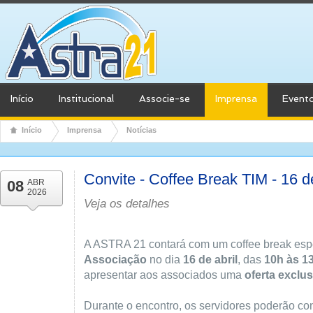
Início
Institucional
Associe-se
Imprensa
Event
Início
Imprensa
Notícias
Convite - Coffee Break TIM - 16 de
08
ABR
2026
Veja os detalhes
A ASTRA 21 contará com um coffee break esp
Associação
no dia
16 de abril
, das
10h às 1
apresentar aos associados uma
oferta exclu
Durante o encontro, os servidores poderão co