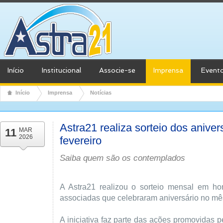
Início
Institucional
Associe-se
Imprensa
Event
Início
Imprensa
Notícias
Astra21 realiza sorteio dos anive
11
MAR
2026
fevereiro
Saiba quem são os contemplados
A Astra21 realizou o sorteio mensal em 
associadas que celebraram aniversário no mês
A iniciativa faz parte das ações promovidas p