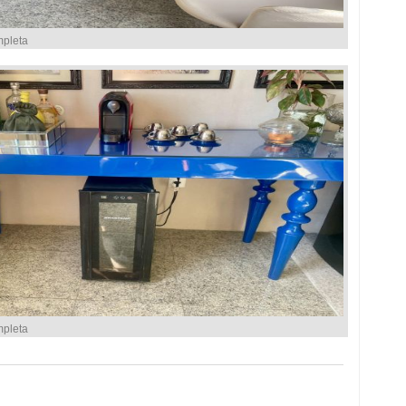
mpleta
mpleta