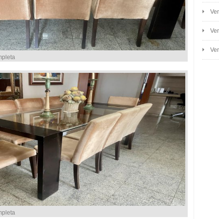
Ven
Ven
Ven
mpleta
mpleta