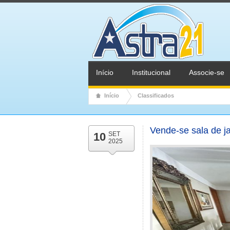
Início
Institucional
Associe-se
Início
Classificados
Vende-se sala de j
10
SET
2025