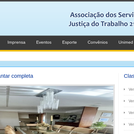
Imprensa
Eventos
Esporte
Convênios
Unimed
antar completa
Clas
Ve
Ven
Ve
Ven