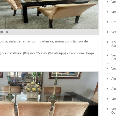
Ven
Ve
Dre
mpleta
Ve
forma,
sala de jantar com cadeiras, mesa com tampo de
Apa
Sa
ço e detalhes
: (84) 99972-3579 (WhatsApp) - Falar com
Jorge
Ven
Bel
Ven
Alu
Alu
Ve
Ven
Qui