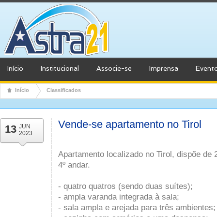
Início
Institucional
Associe-se
Imprensa
Event
Início
Classificados
Vende-se apartamento no Tirol
13
JUN
2023
Apartamento localizado no Tirol, dispõe de 
4º andar.
- quatro quatros (sendo duas suítes);
- ampla varanda integrada à sala;
- sala ampla e arejada para três ambientes;