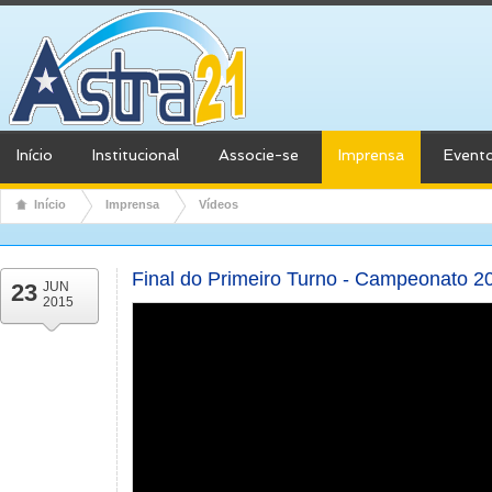
Início
Institucional
Associe-se
Imprensa
Event
Início
Imprensa
Vídeos
Final do Primeiro Turno - Campeonato 2
23
JUN
2015