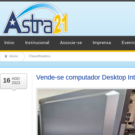
Início
Institucional
Associe-se
Imprensa
Event
Início
Classificados
Vende-se computador Desktop Int
16
AGO
2023