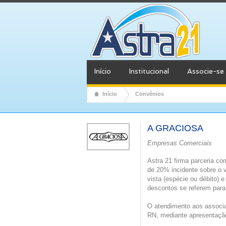
Início
Institucional
Associe-se
Início
Convênios
A GRACIOSA
Empresas Comerciais
Astra 21 firma parceria co
de 20% incidente sobre o 
vista (espécie ou débito)
descontos se referem para
O atendimento aos associa
RN, mediante apresentação