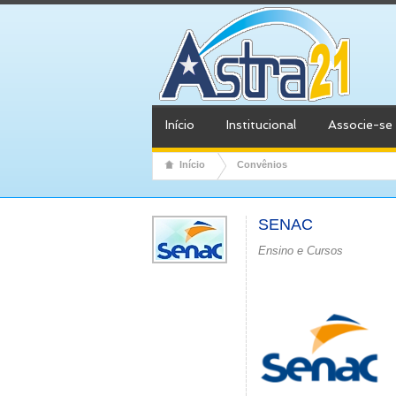
Início
Institucional
Associe-se
Início
Convênios
SENAC
Ensino e Cursos