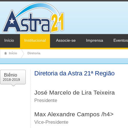
Início
Institucional
Associe-se
Imprensa
Eventos
Início
Diretoria
Diretoria da Astra 21ª Região
Biênio
2018-2019
José Marcelo de Lira Teixeira
Presidente
Max Alexandre Campos /h4>
Vice-Presidente